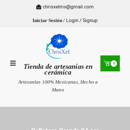
Skip
chrisxelmx@gmail.com
to
content
Login / Signup
0
Tienda de artesanías en
cerámica
Artesanías 100% Mexicanas, Hecho a
Mano