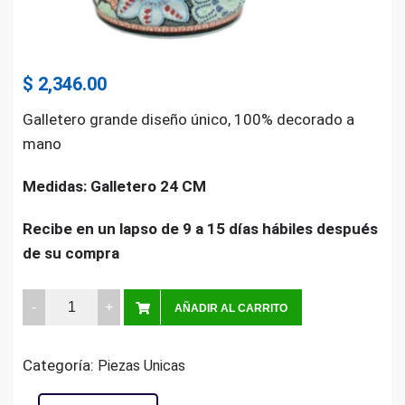
$
2,346.00
Galletero grande diseño único, 100% decorado a
mano
Medidas: Galletero 24 CM
Recibe en un lapso de 9 a 15 días hábiles después
de su compra
Galletero
AÑADIR AL CARRITO
Grande
24
Categoría:
Piezas Unicas
cm
quantity