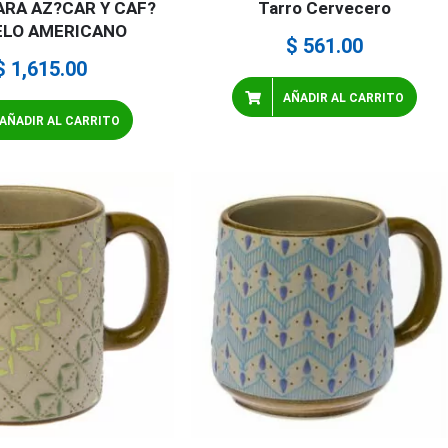
ARA AZ?CAR Y CAF?
Tarro Cervecero
LO AMERICANO
$
561.00
$
1,615.00
AÑADIR AL CARRITO
AÑADIR AL CARRITO