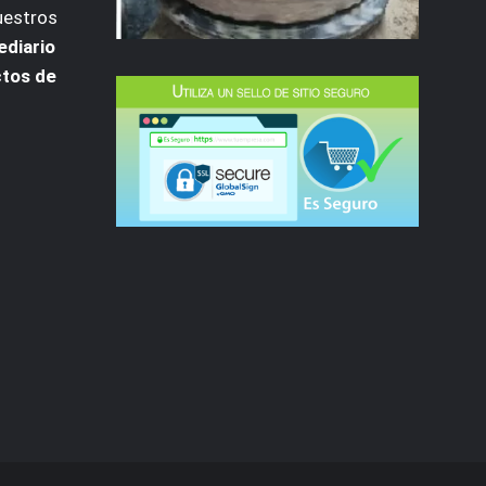
uestros
ediario
ctos de