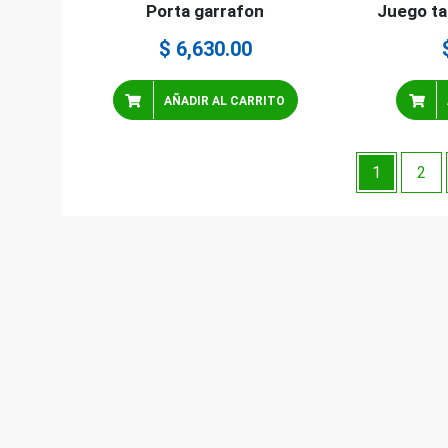
Porta garrafon
Juego ta
$
6,630.00
AÑADIR AL CARRITO
1
2