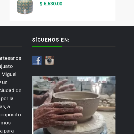
$
6,630.00
SÍGUENOS EN:
artesanos
ajuato
 Miguel
y un
 ciudad de
por la
as, a
 propósito
dimos
a para