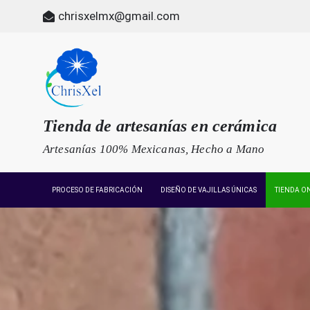
Skip
chrisxelmx@gmail.com
to
content
Tienda de artesanías en cerámica
Artesanías 100% Mexicanas, Hecho a Mano
PROCESO DE FABRICACIÓN
DISEÑO DE VAJILLAS ÚNICAS
TIENDA O