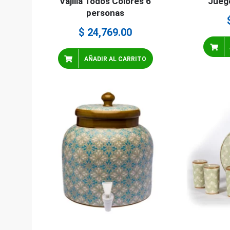
Vajilla Todos Colores 6
Jueg
personas
$
24,769.00
AÑADIR AL CARRITO