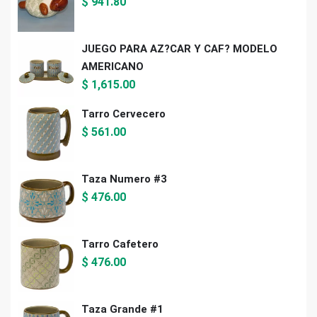
$
941.80
JUEGO PARA AZ?CAR Y CAF? MODELO
AMERICANO
$
1,615.00
Tarro Cervecero
$
561.00
Taza Numero #3
$
476.00
Tarro Cafetero
$
476.00
Taza Grande #1