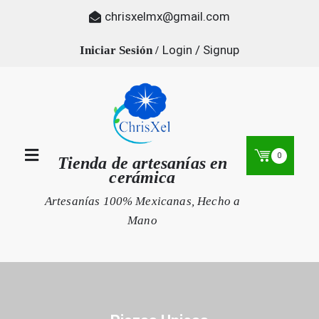
Skip
chrisxelmx@gmail.com
to
content
Login / Signup
0
Tienda de artesanías en
cerámica
Artesanías 100% Mexicanas, Hecho a
Mano