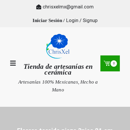
Skip
chrisxelmx@gmail.com
to
content
Login / Signup
0
Tienda de artesanías en
cerámica
Artesanías 100% Mexicanas, Hecho a
Mano