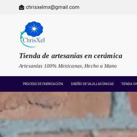
Skip
chrisxelmx@gmail.com
to
content
Tienda de artesanías en cerámica
Artesanías 100% Mexicanas, Hecho a Mano
PROCESO DE FABRICACIÓN
DISEÑO DE VAJILLAS ÚNICAS
TIENDA O