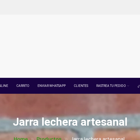
NLINE
CARRITO
ENVIAR WHATSAPP
CLIENTES
RASTREA TU PEDIDO
¿
Jarra lechera artesanal
Home
Productos
Jarra lechera artesanal