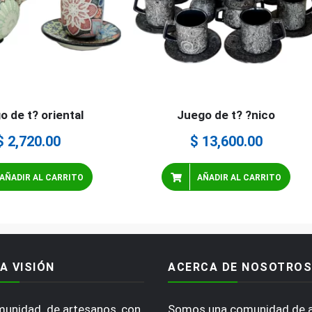
o de t? oriental
Juego de t? ?nico
$
2,720.00
$
13,600.00
AÑADIR AL CARRITO
AÑADIR AL CARRITO
A VISIÓN
ACERCA DE NOSOTROS
omunidad de artesanos, con
Somos una comunidad de 