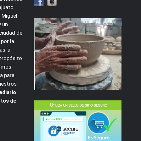
ajuato
 Miguel
y un
 ciudad de
por la
as, a
 propósito
dimos
a para
uestros
ediario
ctos de