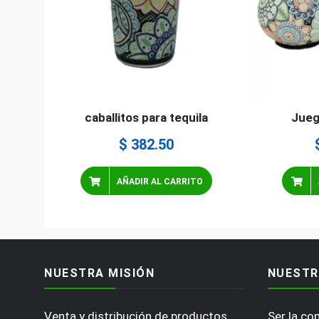
caballitos para tequila
Jueg
$
382.50
AÑADIR AL CARRITO
NUESTRA MISIÓN
NUESTR
Venta y distribución de productos
Ser la c