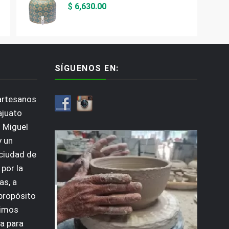
$
6,630.00
SÍGUENOS EN:
artesanos
ajuato
 Miguel
y un
 ciudad de
por la
as, a
 propósito
dimos
a para