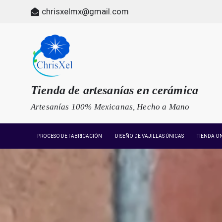
Skip
chrisxelmx@gmail.com
to
content
Tienda de artesanías en cerámica
Artesanías 100% Mexicanas, Hecho a Mano
PROCESO DE FABRICACIÓN
DISEÑO DE VAJILLAS ÚNICAS
TIENDA O