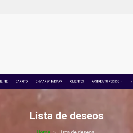
NLINE
CARRITO
ENVIAR WHATSAPP
CLIENTES
RASTREA TU PEDIDO
¿
Lista de deseos
Home
Lista de deseos