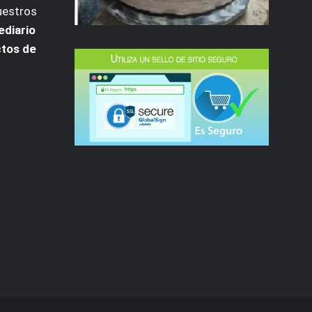
uestros
ediario
ctos de