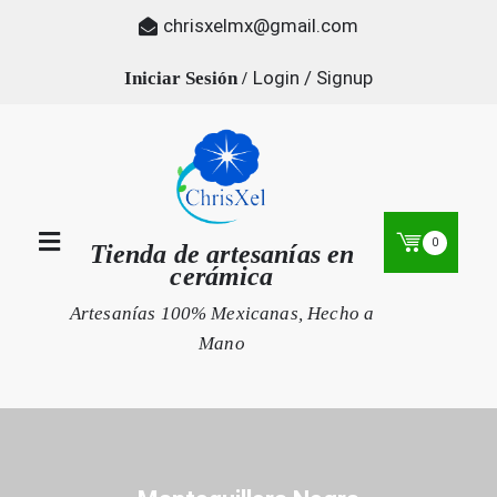
Skip
chrisxelmx@gmail.com
to
content
Login / Signup
0
Tienda de artesanías en
cerámica
Artesanías 100% Mexicanas, Hecho a
Mano