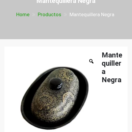
Mantequillera Negra
Home
Productos
Mantequillera Negra
Mante
quiller
a
Negra