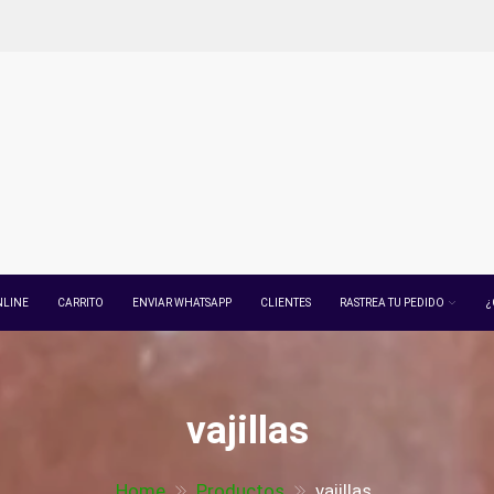
NLINE
CARRITO
ENVIAR WHATSAPP
CLIENTES
RASTREA TU PEDIDO
¿
vajillas
Home
Productos
vajillas