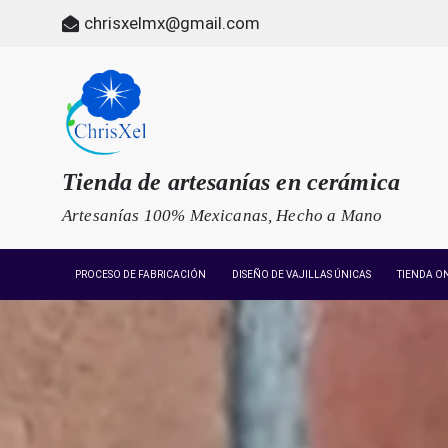
Skip
chrisxelmx@gmail.com
to
content
Tienda de artesanías en cerámica
Artesanías 100% Mexicanas, Hecho a Mano
PROCESO DE FABRICACIÓN
DISEÑO DE VAJILLAS ÚNICAS
TIENDA O