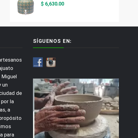
$
6,630.00
SÍGUENOS EN:
artesanos
ajuato
 Miguel
y un
 ciudad de
por la
as, a
 propósito
dimos
a para