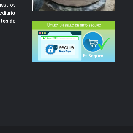
uestros
ediario
ctos de