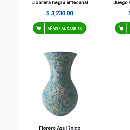
Licorera negra artesanal
Juego v
$
3,230.00
AÑADIR AL CARRITO
Florero Azul ?nico