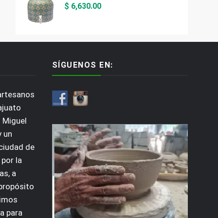
$
6,630.00
SÍGUENOS EN:
artesanos
ajuato
 Miguel
y un
 ciudad de
por la
as, a
 propósito
dimos
a para