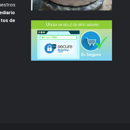
uestros
ediario
ctos de