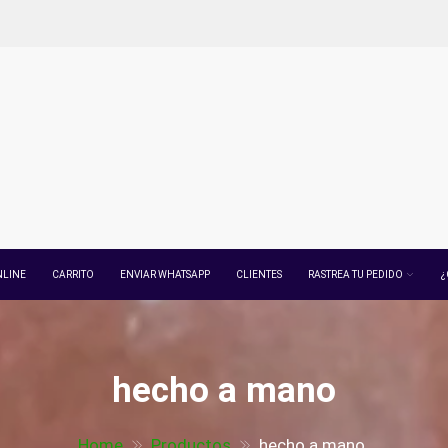
NLINE
CARRITO
ENVIAR WHATSAPP
CLIENTES
RASTREA TU PEDIDO
¿
hecho a mano
Home
Productos
hecho a mano