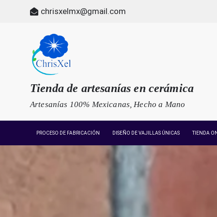
Skip
chrisxelmx@gmail.com
to
content
Tienda de artesanías en cerámica
Artesanías 100% Mexicanas, Hecho a Mano
PROCESO DE FABRICACIÓN
DISEÑO DE VAJILLAS ÚNICAS
TIENDA O