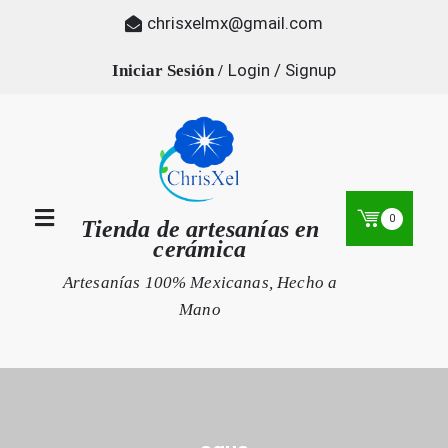
Skip
chrisxelmx@gmail.com
to
content
Login / Signup
0
Tienda de artesanías en
cerámica
Artesanías 100% Mexicanas, Hecho a
Mano