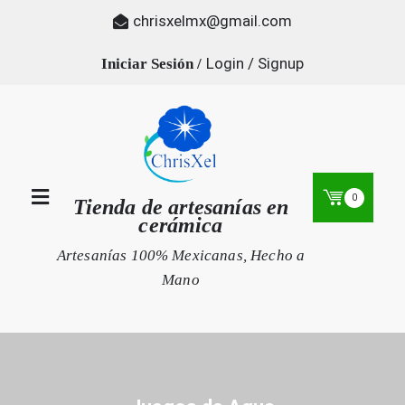
Skip
chrisxelmx@gmail.com
to
content
Login / Signup
0
Tienda de artesanías en
cerámica
Artesanías 100% Mexicanas, Hecho a
Mano