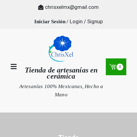
Skip
chrisxelmx@gmail.com
to
content
Login / Signup
0
Tienda de artesanías en
cerámica
Artesanías 100% Mexicanas, Hecho a
Mano