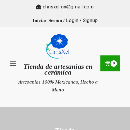
Skip
chrisxelmx@gmail.com
to
content
Login / Signup
0
Tienda de artesanías en
cerámica
Artesanías 100% Mexicanas, Hecho a
Mano